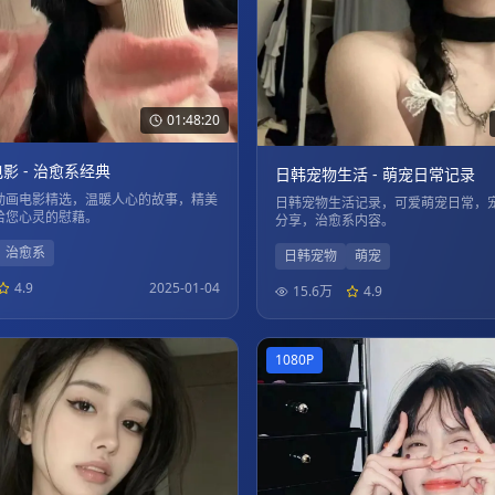
01:48:20
影 - 治愈系经典
日韩宠物生活 - 萌宠日常记录
动画电影精选，温暖人心的故事，精美
日韩宠物生活记录，可爱萌宠日常，
给您心灵的慰藉。
分享，治愈系内容。
治愈系
日韩宠物
萌宠
4.9
2025-01-04
15.6万
4.9
1080P