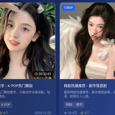
1080P
00:32:45
 - K-POP热门舞蹈
韩剧热播推荐 - 都市情感剧
P热门舞蹈教学，分解动作详细讲解，轻
最新韩剧热播推荐，都市情感故事，
舞蹈。
湛，剧情引人入胜。
K-POP
韩剧
都市
4.7
2024-12-22
20.4万
4.7