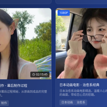
1080P
02:15:45
日本动画电影 - 治愈系经典
作 - 幕后制作过程
日本治愈系动画电影精选，温暖人心
作幕后过程揭秘，从原画到成品的完整
的画面，带给您心灵的慰藉。
示。
日本动画
治愈系
制作