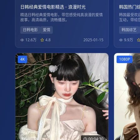
日韩经典爱情电影精选 - 浪漫时光
韩国热门综
精选日韩经典爱情电影，带您感受纯真浪漫的爱情
韩国最受欢
故事，高清画质，流畅播放。
互动，带给
日韩电影
爱情
韩国综艺
12.6万
4.8
2025-01-15
9.9万
4K
1080P
00:04:30