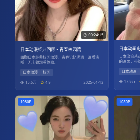
00:24:15
日本动画电
日本动漫经典回顾 - 青春校园篇
日本治愈系
回顾日本经典校园动漫，青春记忆满满，画质清
的画面，带
晰，无卡顿观看体验。
日本动画
日本动漫
校园
17.9万
15.6万
4.9
2025-01-13
1080P
1080P