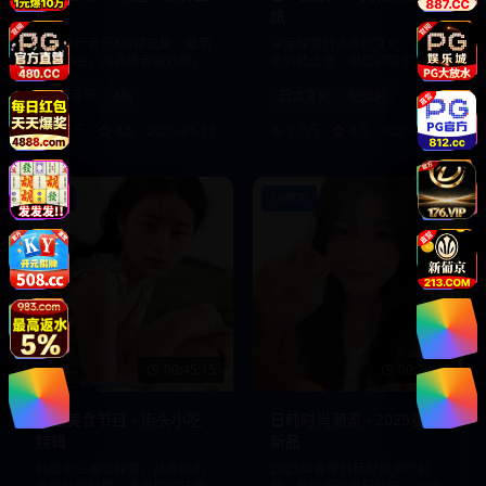
曲
旅
日韩流行音乐MV精选集，最新
深度探索日本传统文化，从茶
热门歌曲，高品质音画效果，
道到武士道，带您领略东方文
享受视听盛宴。
化的魅力。
日韩音乐
MV
日本文化
纪录片
8.8万
4.5
2025-01-11
7.7万
4.8
2025-01-10
720P
1080P
00:45:15
00:28:40
韩国美食节目 - 街头小吃
日韩时尚潮流 - 2025春季
特辑
新品
韩国街头美食探索，从传统小
2025年春季日韩时尚潮流趋