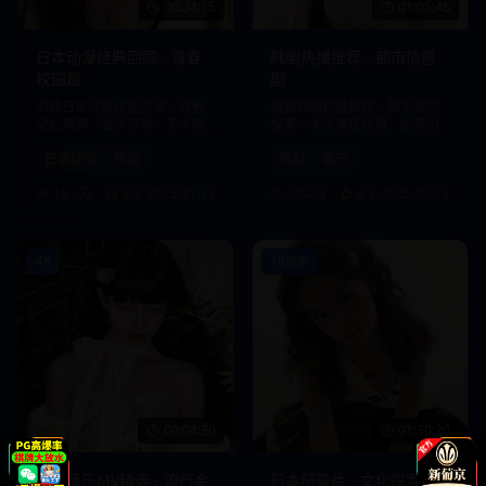
00:24:15
01:05:45
日本动漫经典回顾 - 青春
韩剧热播推荐 - 都市情感
校园篇
剧
回顾日本经典校园动漫，青春
最新韩剧热播推荐，都市情感
记忆满满，画质清晰，无卡顿
故事，演员演技精湛，剧情引
观看体验。
人入胜。
日本动漫
校园
韩剧
都市
15.6万
4.9
2025-01-13
20.4万
4.7
2025-01-12
4K
1080P
00:04:30
01:30:20
日韩音乐MV精选 - 流行金
日本纪录片 - 文化探索之