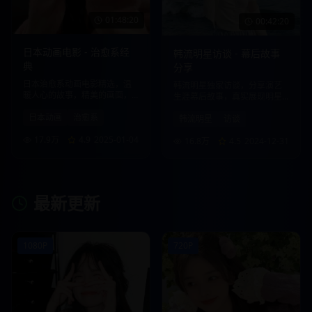
01:48:20
00:42:20
日本动画电影 - 治愈系经
韩流明星访谈 - 幕后故事
典
分享
日本治愈系动画电影精选，温
韩流明星独家访谈，分享演艺
暖人心的故事，精美的画面，
生涯幕后故事，真实展现明星
带给您心灵的慰藉。
生活点滴。
日本动画
治愈系
韩流明星
访谈
17.9万
4.9
2025-01-04
16.8万
4.5
2024-12-31
最新更新
1080P
720P