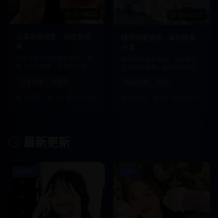
01:48:20
00:42:20
日本动画电影 - 治愈系经
韩流明星访谈 - 幕后故事
典
分享
日本治愈系动画电影精选，温
韩流明星独家访谈，分享演艺
暖人心的故事，精美的画面，
生涯幕后故事，真实展现明星
带给您心灵的慰藉。
生活点滴。
日本动画
治愈系
韩流明星
访谈
17.9万
4.9
2025-01-04
16.8万
4.5
2024-12-31
最新更新
1080P
720P