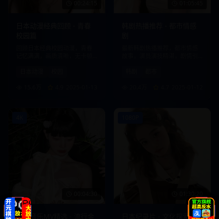
00:24:15
01:05:45
日本动漫经典回顾 - 青春
韩剧热播推荐 - 都市情感
校园篇
剧
回顾日本经典校园动漫，青春
最新韩剧热播推荐，都市情感
记忆满满，画质清晰，无卡顿
故事，演员演技精湛，剧情引
观看体验。
人入胜。
日本动漫
校园
韩剧
都市
15.6万
4.9
2025-01-13
20.4万
4.7
2025-01-12
4K
1080P
00:04:30
01:30:20
日韩音乐MV精选 - 流行金
日本纪录片 - 文化探索之