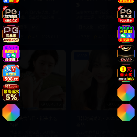
曲
旅
日韩流行音乐MV精选集，最新
深度探索日本传统文化，从茶
热门歌曲，高品质音画效果，
道到武士道，带您领略东方文
享受视听盛宴。
化的魅力。
日韩音乐
MV
日本文化
纪录片
8.8万
4.5
2025-01-11
7.7万
4.8
2025-01-10
720P
1080P
00:45:15
00:28:40
韩国美食节目 - 街头小吃
日韩时尚潮流 - 2025春季
特辑
新品
韩国街头美食探索，从传统小
2025年春季日韩时尚潮流趋